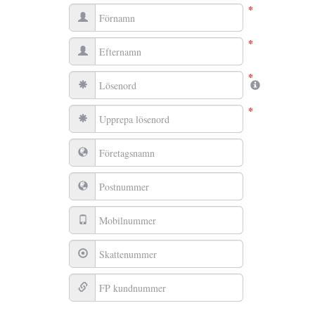
*
*
*
*