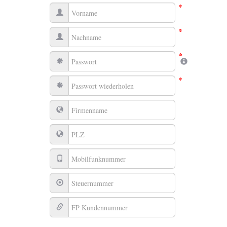
*
*
*
*