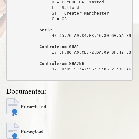
                 O = COMODO CA Limited

                 L = Salford

                 ST = Greater Manchester

                 C = GB

Serie
                 40:C5:76:A9:84:E3:46:80:6A:5A:89:0C:
Controlesom SHA1
                 17:3F:80:A0:CE:72:DA:09:8F:49:53:44
Controlesom SHA256
                 92:60:D5:57:47:56:C5:85:21:3D:A6:6C
Documenten:
Privacybeleid
Privacyblad