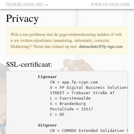
NEDERLANDS (BE)
WWW.FP-SIGN.COM
Privacy
Wilt u een probleem met de gegevensbescherming melden of wilt
u uw rechten uitoefenen (annulering, informatie, correctie,
blokkering)? Neem dan contact op met:
datenschutz@fp-sign.com
SSL-certificaat:
Eigenaar
                 CN = app.fp-sign.com

                 O = FP Digital Business Solutions Gm
                 STREET = Trebuser Straße 47

                 L = Fuerstenwalde

                 S = Brandenburg

                 PostalCode = 15517

                 C = DE

Uitgever
                 CN = COMODO Extended Validation Sec