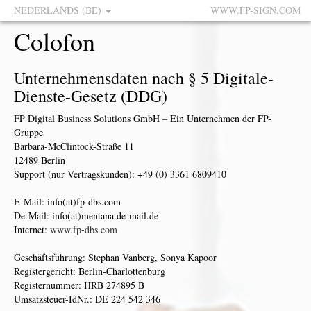
NEDERLANDS (BE)
WWW.FP-SIGN.COM
Colofon
Unternehmensdaten nach § 5 Digitale-
Dienste-Gesetz (DDG)
FP Digital Business Solutions GmbH – Ein Unternehmen der FP-
Gruppe
Barbara-McClintock-Straße 11
12489 Berlin
Support (nur Vertragskunden): +49 (0) 3361 6809410
E-Mail: info(at)fp-dbs.com
De-Mail: info(at)mentana.de-mail.de
Internet:
www.fp-dbs.com
Geschäftsführung: Stephan Vanberg, Sonya Kapoor
Registergericht: Berlin-Charlottenburg
Registernummer: HRB 274895 B
Umsatzsteuer-IdNr.: DE 224 542 346