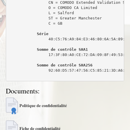
                 CN = COMODO Extended Validation Sec
                 O = COMODO CA Limited

                 L = Salford

                 ST = Greater Manchester

                 C = GB

Série
                 40:C5:76:A9:84:E3:46:80:6A:5A:89:0C:
Somme de contrôle SHA1
                 17:3F:80:A0:CE:72:DA:09:8F:49:53:44
Somme de contrôle SHA256
                 92:60:D5:57:47:56:C5:85:21:3D:A6:6C
Documents:
Politique de confidentialité
Fiche de confidentialité