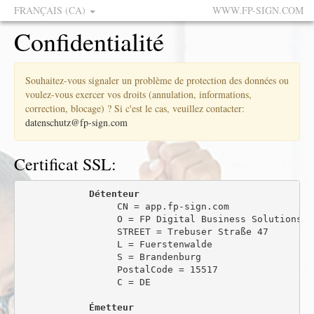
FRANÇAIS (CA)
WWW.FP-SIGN.COM
Confidentialité
Souhaitez-vous signaler un problème de protection des données ou
voulez-vous exercer vos droits (annulation, informations,
correction, blocage) ? Si c'est le cas, veuillez contacter:
datenschutz@fp-sign.com
Certificat SSL:
Détenteur
                 CN = app.fp-sign.com

                 O = FP Digital Business Solutions Gm
                 STREET = Trebuser Straße 47

                 L = Fuerstenwalde

                 S = Brandenburg

                 PostalCode = 15517

                 C = DE

Émetteur