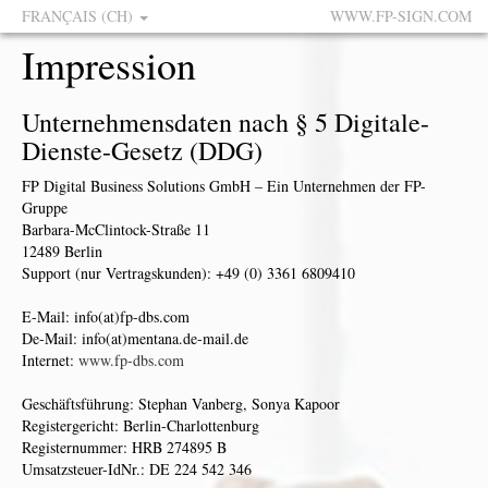
FRANÇAIS (CH)
WWW.FP-SIGN.COM
Impression
Unternehmensdaten nach § 5 Digitale-
Dienste-Gesetz (DDG)
FP Digital Business Solutions GmbH – Ein Unternehmen der FP-
Gruppe
Barbara-McClintock-Straße 11
12489 Berlin
Support (nur Vertragskunden): +49 (0) 3361 6809410
E-Mail: info(at)fp-dbs.com
De-Mail: info(at)mentana.de-mail.de
Internet:
www.fp-dbs.com
Geschäftsführung: Stephan Vanberg, Sonya Kapoor
Registergericht: Berlin-Charlottenburg
Registernummer: HRB 274895 B
Umsatzsteuer-IdNr.: DE 224 542 346