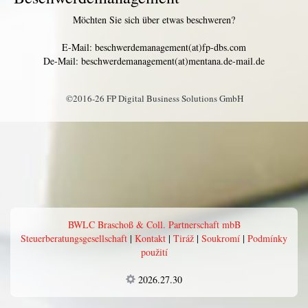
Möchten Sie sich über etwas beschweren?
E-Mail: beschwerdemanagement(at)fp-dbs.com
De-Mail: beschwerdemanagement(at)mentana.de-mail.de
©2016-26 FP Digital Business Solutions GmbH
BWLC Braschoß & Coll. Partnerschaft mbB
Steuerberatungsgesellschaft
|
Kontakt
|
Tiráž
|
Soukromí
|
Podmínky
použití
2026.27.30