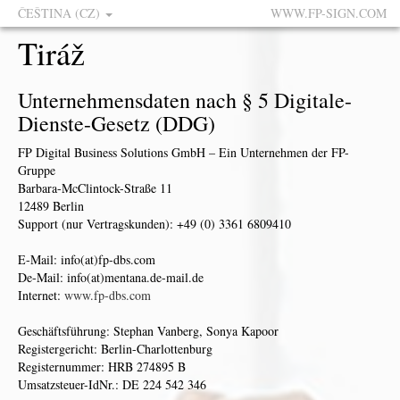
ČEŠTINA (CZ)
WWW.FP-SIGN.COM
Tiráž
Unternehmensdaten nach § 5 Digitale-
Dienste-Gesetz (DDG)
FP Digital Business Solutions GmbH – Ein Unternehmen der FP-
Gruppe
Barbara-McClintock-Straße 11
12489 Berlin
Support (nur Vertragskunden): +49 (0) 3361 6809410
E-Mail: info(at)fp-dbs.com
De-Mail: info(at)mentana.de-mail.de
Internet:
www.fp-dbs.com
Geschäftsführung: Stephan Vanberg, Sonya Kapoor
Registergericht: Berlin-Charlottenburg
Registernummer: HRB 274895 B
Umsatzsteuer-IdNr.: DE 224 542 346